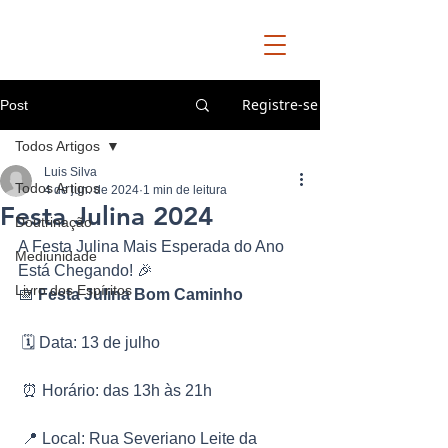
Registre-se
Post
Todos Artigos
Luis Silva
Todos Artigos
4 de jun. de 2024
1 min de leitura
Festa Julina 2024
Doutrinação
A Festa Julina Mais Esperada do Ano 
Mediunidade
Está Chegando! 🎉
Livro dos Espíritos
📅 
Festa Julina Bom Caminho
 🗓️ Data: 13 de julho  
 ⏰ Horário: das 13h às 21h  
 📍 Local: Rua Severiano Leite da 