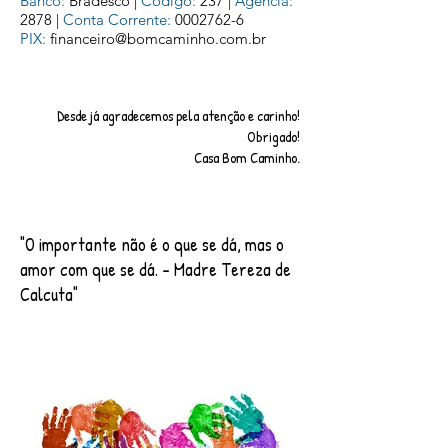
Banco:
Bradesco |
Código:
237 |
Agência:
2878 |
Conta Corrente:
0002762-6
PIX:
financeiro@bomcaminho.com.br
!Desde já agradecemos pela atenção e carinho
!Obrigado
.Casa Bom Caminho
"O importante não é o que se dá, mas o
amor com que se dá. - Madre Tereza de
Calcuta"