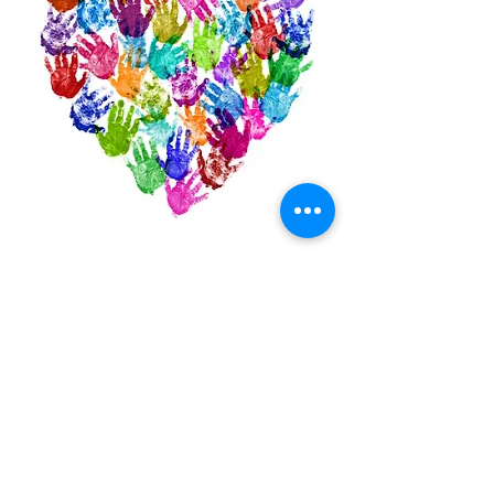
Seja Bem Vindo
Rua Severiano Leite da Silva nº 433, Jardim São
Jorge - SP
atendimento@bomcaminho.com.br
(011) 3788-2529